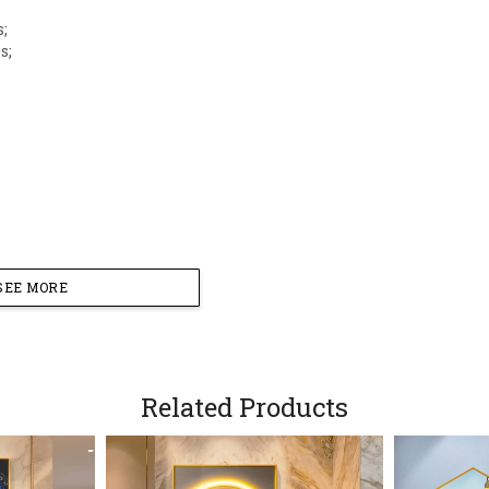
s;
s;
SEE MORE
Related Products