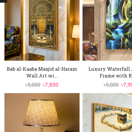
Bab al-Kaaba Masjid al-Haram
Luxury Waterfall 
Wall Art wi...
Frame with Re
Original
Current
Orig
৳
9,000
৳
7,850
৳
9,000
৳
7,9
price
price
pric
was:
is:
was:
৳9,000.
৳7,850.
৳9,00