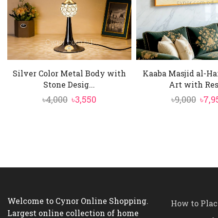
Silver Color Metal Body with
Kaaba Masjid al-H
Stone Desig...
Art with Resi
Original
Current
Orig
৳
4,000
৳
3,550
৳
9,000
৳
7,9
price
price
pric
was:
is:
was:
৳4,000.
৳3,550.
৳9,00
Welcome to Cynor Online Shopping.
How to Plac
Largest online collection of home