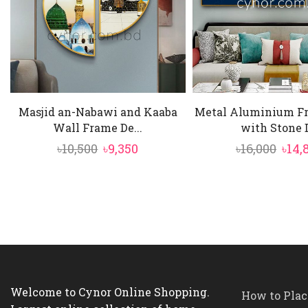
Masjid an-Nabawi and Kaaba
Metal Aluminium F
Wall Frame De...
with Stone D
Original
Current
Orig
৳
10,500
৳
9,350
৳
16,000
৳
14,
price
price
pric
was:
is:
was:
৳10,500.
৳9,350.
৳16,0
Welcome to Cynor Online Shopping.
How to Plac