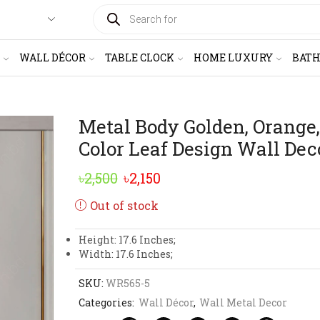
PRODUCTS
SEARCH
WALL DÉCOR
TABLE CLOCK
HOME LUXURY
BAT
Metal Body Golden, Orange
Color Leaf Design Wall Dec
Original
Current
৳
2,500
৳
2,150
price
price
Out of stock
was:
is:
Height: 17.6 Inches;
৳2,500.
৳2,150.
Width: 17.6 Inches;
SKU:
WR565-5
Categories:
Wall Décor
,
Wall Metal Decor