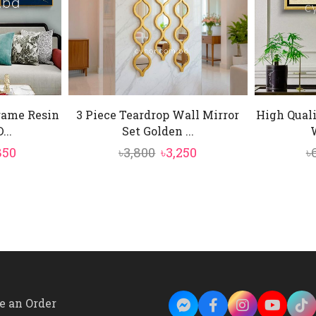
rame Resin
3 Piece Teardrop Wall Mirror
High Quali
...
Set Golden ...
inal
Current
Original
Current
850
৳
3,800
৳
3,250
৳
e
price
price
price
is:
was:
is:
00.
৳14,850.
৳3,800.
৳3,250.
e an Order