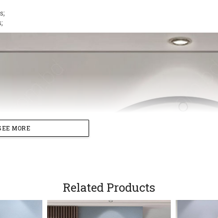
s;
;
SEE MORE
Related Products