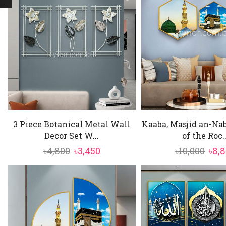
3 Piece Botanical Metal Wall
Kaaba, Masjid an-Na
Decor Set W...
of the Roc..
Original
Current
Orig
৳
4,800
৳
3,450
৳
10,000
৳
8,
price
price
pric
was:
is:
was
৳4,800.
৳3,450.
৳10,