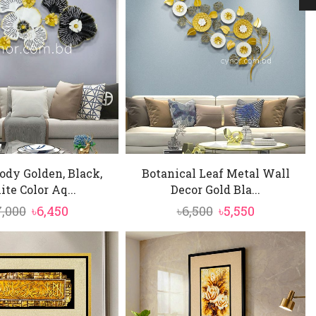
ody Golden, Black,
Botanical Leaf Metal Wall
te Color Aq...
Decor Gold Bla...
Original
Current
Original
Current
7,000
৳
6,450
৳
6,500
৳
5,550
price
price
price
price
was:
is:
was:
is:
৳7,000.
৳6,450.
৳6,500.
৳5,550.