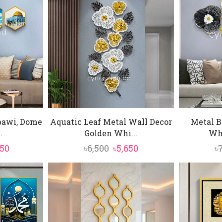
bawi, Dome
Aquatic Leaf Metal Wall Decor
Metal B
.
Golden Whi...
Whi
inal
Current
Original
Current
850
৳
6,500
৳
5,650
৳
e
price
price
price
:
is:
was:
is:
000.
৳8,850.
৳6,500.
৳5,650.