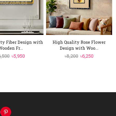
ty Fiber Design with
High Quality Rose Flower
Wooden Fr...
Design with Woo...
Original
Current
Original
Current
6,500
৳
5,950
৳
8,200
৳
6,250
price
price
price
price
was:
is:
was:
is:
৳6,500.
৳5,950.
৳8,200.
৳6,250.