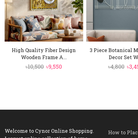
High Quality Fiber Design
3 Piece Botanical 
Wooden Frame A...
Decor Set W.
Original
Current
Orig
৳
10,500
৳
9,550
৳
4,800
৳
3,4
price
price
pric
was:
is:
was:
৳10,500.
৳9,550.
৳4,8
Welcome to Cynor Online Shopping.
How to Plac