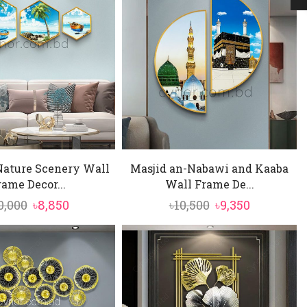
Nature Scenery Wall
Masjid an-Nabawi and Kaaba
rame Decor...
Wall Frame De...
Original
Current
Original
Current
0,000
৳
8,850
৳
10,500
৳
9,350
price
price
price
price
was:
is:
was:
is:
৳10,000.
৳8,850.
৳10,500.
৳9,350.