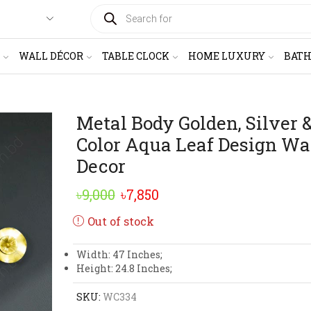
PRODUCTS
SEARCH
WALL DÉCOR
TABLE CLOCK
HOME LUXURY
BAT
Metal Body Golden, Silver 
Color Aqua Leaf Design Wa
Decor
Original
Current
৳
9,000
৳
7,850
price
price
Out of stock
was:
is:
Width: 47 Inches;
৳9,000.
৳7,850.
Height: 24.8 Inches;
SKU:
WC334