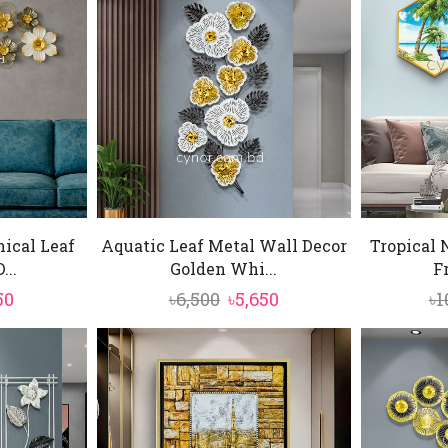
ical Leaf
Aquatic Leaf Metal Wall Decor
Tropical 
...
Golden Whi...
F
inal
Current
Original
Current
50
৳
6,500
৳
5,650
৳
1
e
price
price
price
is:
was:
is:
0.
৳5,550.
৳6,500.
৳5,650.