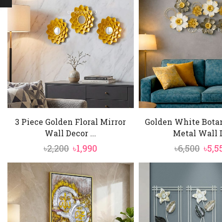
3 Piece Golden Floral Mirror
Golden White Botan
Wall Decor ...
Metal Wall D
Original
Current
Orig
৳
2,200
৳
1,990
৳
6,500
৳
5,5
price
price
pric
was:
is:
was:
৳2,200.
৳1,990.
৳6,50